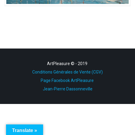
ArtPleasure
© - 2019
Conditions Générales de Vente (CGV)
Page Facebook ArtPleasure
MARINE CÔTE D’ARMOR -640€
Jean-Pierre Dassonneville
Translate »